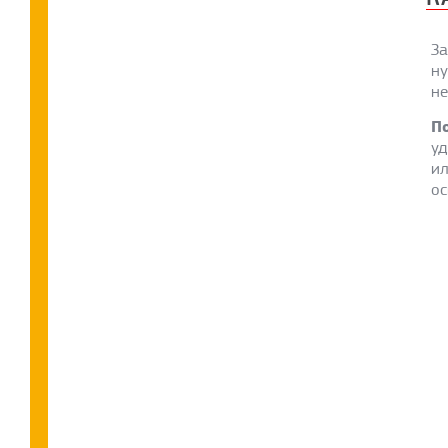
За
ну
не
П
уд
ил
ос