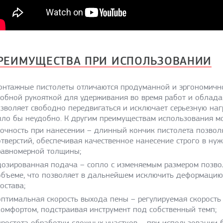
РЕИМУЩЕСТВА ПРИ ИСПОЛЬЗОВАНИИ
нтажные пистолеты отличаются продуманной и эргономично
обной рукояткой для удерживания во время работ и облада
зволяет свободно передвигаться и исключает серьезную наг
ло бы неудобно. К другим преимуществам использования м
точность при нанесении – длинный кончик пистолета позволя
отверстий, обеспечивая качественное нанесение строго в ну
равномерной толщины;
дозированная подача – сопло с изменяемым размером позво
объеме, что позволяет в дальнейшем исключить деформацию
состава;
оптимальная скорость выхода пены – регулируемая скорость
комфортом, подстраивая инструмент под собственный темп;
простота обработки сложных участков – при использовании 