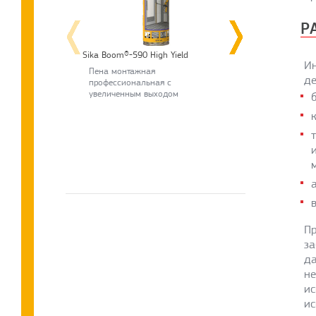
Р
Sika Boom®-590 High Yield
Sika Boom®-58
Ин
Пена монтажная
Пена монт
де
профессиональная с
профессион
увеличенным выходом
универсаль
Пр
за
да
не
ис
ис