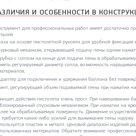
АЗЛИЧИЯ И ОСОБЕННОСТИ В КОНСТРУ
0 Fix & Fill
струмент для профессиональных работ имеет достаточно пр
ажная
талей:
альная
ная
база на основе пистолетной рукояти для удобной фиксации в
курковый механизм, открывающий подачу пены одним нажати
трубка с соплом на конце для подачи пены в обрабатываему
иметь регулируемый диаметр сопла, возможность наращиван
материалов;
адаптер для подключения и удержания баллона без повреж
винт, регулирующий объем подаваемой пены при нажатии на
инцип действия пистолета очень прост. При навешивании б
блокированный спусковым механизмом. При нажатии на крюч
лее на обрабатываемую поверхность. Движение осуществляет
 требуется каких-либо усилий для выжимания пены наружу
пользуется пластик и металл. Ценовой диапазон изделий ра
пользованных материалов. Обратите внимание: профессион