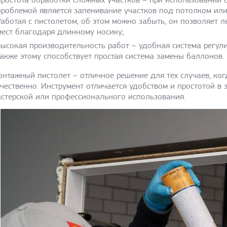
проблемой является запенивание участков под потолком или
Работая с пистолетом, об этом можно забыть, он позволяет 
мест благодаря длинному носику;
высокая производительность работ – удобная система регул
также этому способствует простая система замены баллонов.
нтажный пистолет – отличное решение для тех случаев, ког
чественно. Инструмент отличается удобством и простотой в
стерской или профессионального использования.