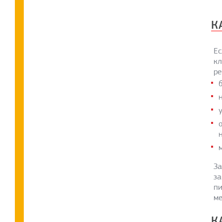
К
Ес
кл
ре
За
за
пи
ме
К