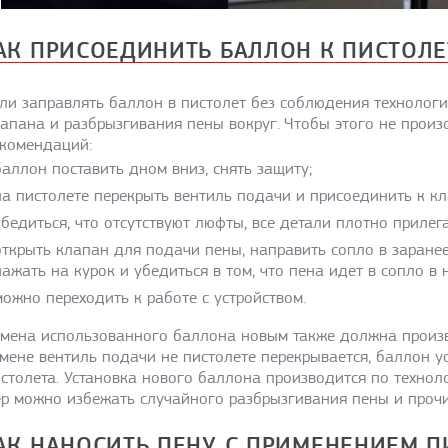
АК ПРИСОЕДИНИТЬ БАЛЛОН К ПИСТОЛЕ
ли заправлять баллон в пистолет без соблюдения технолог
апана и разбрызгивания пены вокруг. Чтобы этого не прои
комендаций:
баллон поставить дном вниз, снять защиту;
на пистолете перекрыть вентиль подачи и присоединить к кл
убедиться, что отсутствуют люфты, все детали плотно прилега
открыть клапан для подачи пены, направить сопло в заране
нажать на курок и убедиться в том, что пена идет в сопло в
можно переходить к работе с устройством.
мена использованного баллона новым также должна произво
мене вентиль подачи не пистолете перекрывается, баллон у
столета. Установка нового баллона производится по технол
р можно избежать случайного разбрызгивания пены и прочи
АК НАНОСИТЬ ПЕНУ С ПРИМЕНЕНИЕМ П