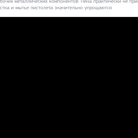
бочих металлических компонентов. Пена практически не прис
стка и мытье пистолета значительно упрощаются.