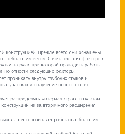
й конструкцией. Прежде всего они оснащены
ют небольшим весом. Сочетание этих факторов
рузку на руки, при которой проводить работы
ожно отнести следующие факторы:
ет проникать внутрь глубоких стыков и
жных участках и получение пенного слоя
ляет распределять материал строго в нужном
 конструкций из-за вторичного расширения
 выхода пены позволяет работать с большим
баллонов с пластиковой трубкой большой