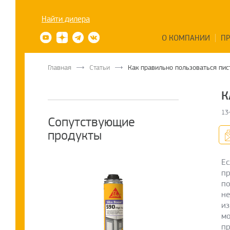
Найти дилера
О КОМПАНИИ
П
Главная
Статьи
Как правильно пользоваться пи
К
13
Сопутствующие
продукты
Ес
пр
по
не
из
мо
пр