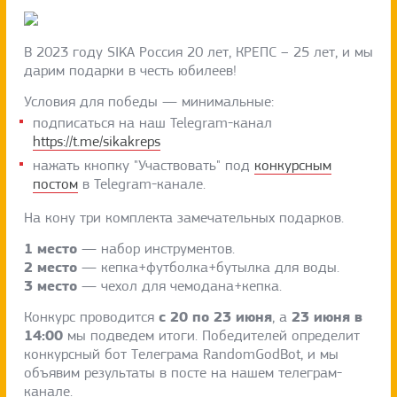
В 2023 году SIKA Россия 20 лет, КРЕПС – 25 лет, и мы
дарим подарки в честь юбилеев!
Условия для победы — минимальные:
подписаться на наш Telegram-канал
https://t.me/sikakreps
нажать кнопку "Участвовать" под
конкурсным
постом
в Telegram-канале.
На кону три комплекта замечательных подарков.
1 место
— набор инструментов.
2 место
— кепка+футболка+бутылка для воды.
3 место
— чехол для чемодана+кепка.
с 20 по 23 июня
23 июня в
Конкурс проводится
, а
14:00
мы подведем итоги. Победителей определит
конкурсный бот Телеграма RandomGodBot, и мы
объявим результаты в посте на нашем телеграм-
канале.