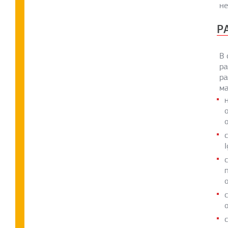
не
Р
В 
ра
ра
ма
I