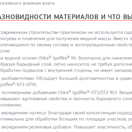
гативного влияния влаги.
АЗНОВИДНОСТИ МАТЕРИАЛОВ И ЧТО ВЫ
современном строительстве практически не используется сы
зогрева и плавления для получения жидкой массы. Вместо э
зличающиеся по своему составу и эксплуатационным свойст
стик:
на водной основе (Sika® Igolflex® N). Безопасна для нанесен
образуя барьерный слой, легко наносится, не требуя дополн
обработки подвалов с внутренней стороны, не имеет запахов
с разбавителями. Обладает большей долговечностью в сравн
golflex®-071-074);
с полимерными добавками (Sika® Igolflex®-071/072 RU). Вхо
повышают адгезивные свойства и прочность барьерного слоя
основание;
с вхождением латекса. Благодаря своей консистенции подхо
оптимальна для обработки больших по площади участков, ус
с вхождением резиновых добавок. Повышает эластичность, об