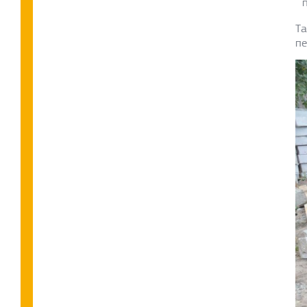
Та
пе