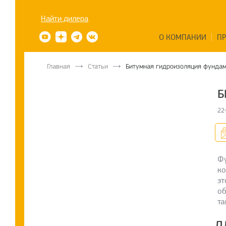
Найти дилера
О КОМПАНИИ
П
Главная
Статьи
Битумная гидроизоляция фундам
Б
22
Фу
ко
эт
об
та
Д