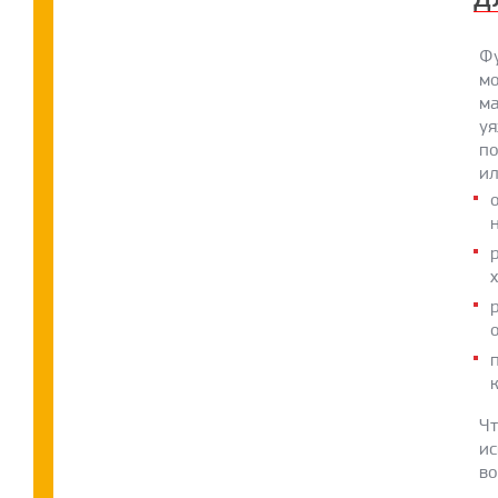
Фу
мо
ма
уя
по
ил
Чт
ис
во