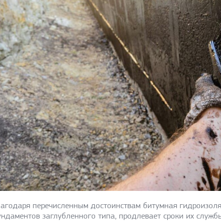
агодаря перечисленным достоинствам битумная гидроизол
ндаментов заглубленного типа, продлевает сроки их служб