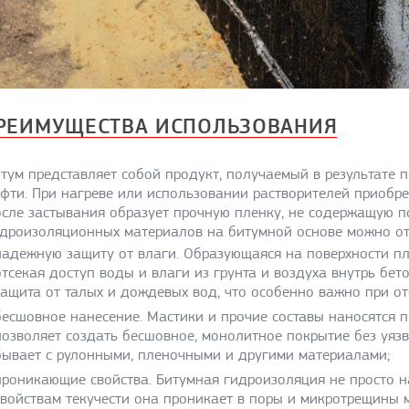
РЕИМУЩЕСТВА ИСПОЛЬЗОВАНИЯ
тум представляет собой продукт, получаемый в результате 
фти. При нагреве или использовании растворителей приобре
сле застывания образует прочную пленку, не содержащую п
дроизоляционных материалов на битумной основе можно от
надежную защиту от влаги. Образующаяся на поверхности п
отсекая доступ воды и влаги из грунта и воздуха внутрь бе
защита от талых и дождевых вод, что особенно важно при о
бесшовное нанесение. Мастики и прочие составы наносятся п
позволяет создать бесшовное, монолитное покрытие без уязв
бывает с рулонными, пленочными и другими материалами;
проникающие свойства. Битумная гидроизоляция не просто н
свойствам текучести она проникает в поры и микротрещины 