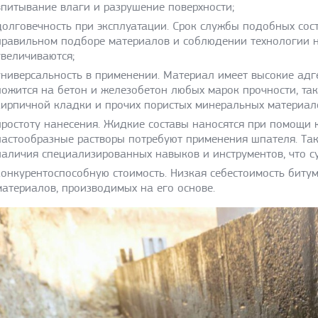
впитывание влаги и разрушение поверхности;
долговечность при эксплуатации. Срок службы подобных соста
правильном подборе материалов и соблюдении технологии н
увеличиваются;
универсальность в применении. Материал имеет высокие адг
ложится на бетон и железобетон любых марок прочности, та
кирпичной кладки и прочих пористых минеральных материал
простоту нанесения. Жидкие составы наносятся при помощи к
пастообразные растворы потребуют применения шпателя. Так
наличия специализированных навыков и инструментов, что с
конкурентоспособную стоимость. Низкая себестоимость биту
материалов, производимых на его основе.