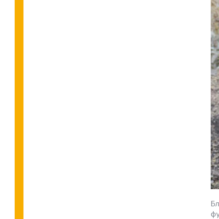
Бл
фу