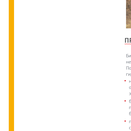
П
Би
не
По
ги