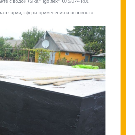
е с водой (Sika® Igolflex®-073/074 RU).
категории, сферы применения и основного