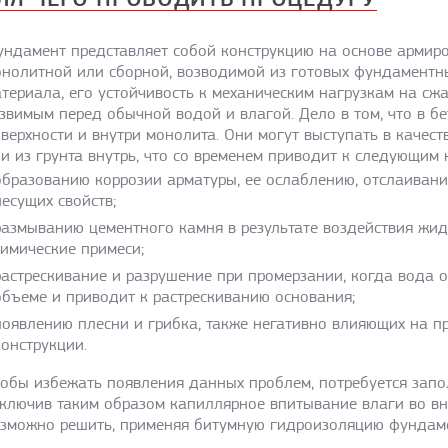
ндамент представляет собой конструкцию на основе армиро
нолитной или сборной, возводимой из готовых фундаментны
териала, его устойчивость к механическим нагрузкам на сжа
звимым перед обычной водой и влагой. Дело в том, что в 
верхности и внутри монолита. Они могут выступать в качес
и из грунта внутрь, что со временем приводит к следующим
образованию коррозии арматуры, ее ослаблению, отслаивани
несущих свойств;
размыванию цементного камня в результате воздействия жид
химические примеси;
растрескивание и разрушение при промерзании, когда вода о
объеме и приводит к растрескиванию основания;
появлению плесни и грибка, также негативно влияющих на п
конструкции.
обы избежать появления данных проблем, потребуется запо
ключив таким образом капиллярное впитывание влаги во вн
зможно решить, применяя битумную гидроизоляцию фундаме