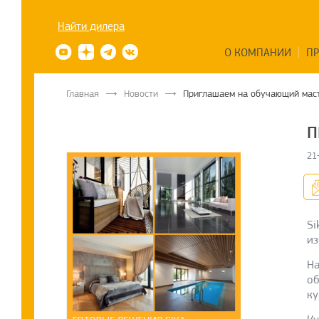
Найти дилера
О КОМПАНИИ
П
Главная
Новости
Приглашаем на обучающий маст
П
21
Si
из
На
об
ку