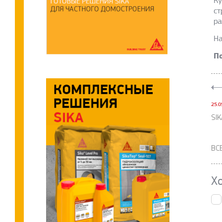
Ку
ст
ра
На
П
25.0
SI
ВС
Х