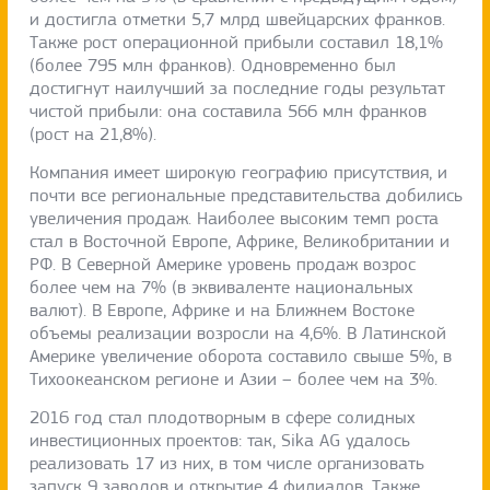
и достигла отметки 5,7 млрд швейцарских франков.
Также рост операционной прибыли составил 18,1%
(более 795 млн франков). Одновременно был
достигнут наилучший за последние годы результат
чистой прибыли: она составила 566 млн франков
(рост на 21,8%).
Компания имеет широкую географию присутствия, и
почти все региональные представительства добились
увеличения продаж. Наиболее высоким темп роста
стал в Восточной Европе, Африке, Великобритании и
РФ. В Северной Америке уровень продаж возрос
более чем на 7% (в эквиваленте национальных
валют). В Европе, Африке и на Ближнем Востоке
объемы реализации возросли на 4,6%. В Латинской
Америке увеличение оборота составило свыше 5%, в
Тихоокеанском регионе и Азии – более чем на 3%.
2016 год стал плодотворным в сфере солидных
инвестиционных проектов: так, Sika AG удалось
реализовать 17 из них, в том числе организовать
запуск 9 заводов и открытие 4 филиалов. Также