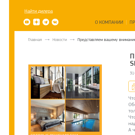
Найти дилера
О КОМПАНИИ
П
Главная
Новости
Представляем вашему вниманию 
П
S
31
Чт
Об
то
Чт
на
А 