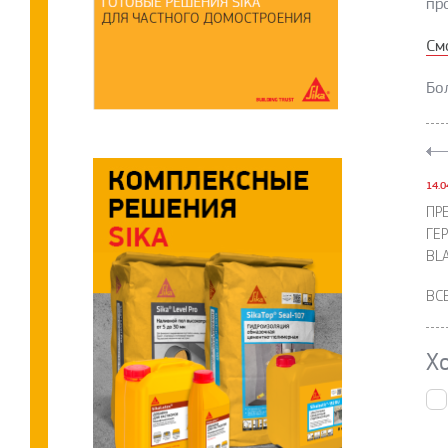
пр
См
Бо
14.0
ПР
ГЕ
BL
ВС
Х