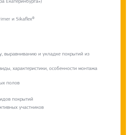
ера Екатеринбурга»)
imer и Sikaflex®
ту, выравниванию и укладке покрытий из
виды, характеристики, особенности монтажа
ых полов
видов покрытий
активных участников