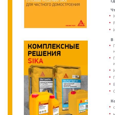
Гд
Чт
В
К