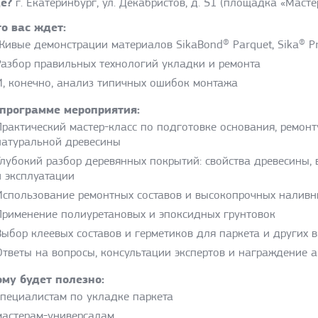
е?
г. Екатеринбург, ул. Декабристов, д. 51 (площадка «Маст
о вас ждет:
Живые демонстрации
материалов SikaBond® Parquet, Sika® Pr
Разбор правильных технологий
укладки и ремонта
И, конечно, анализ типичных ошибок
монтажа
 программе мероприятия:
Практический мастер-класс по подготовке основания, ремон
натуральной древесины
Глубокий разбор деревянных покрытий: свойства древесины, 
и эксплуатации
Использование ремонтных составов и высокопрочных наливн
Применение полиуретановых и эпоксидных грунтовок
Выбор клеевых составов и герметиков для паркета и других 
Ответы на вопросы, консультации экспертов и награждение 
ому будет полезно:
специалистам по укладке паркета
мастерам-универсалам