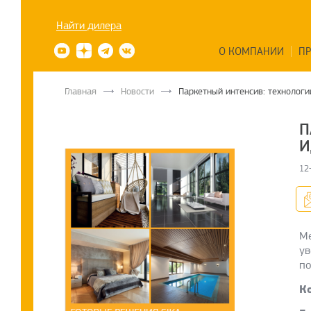
Найти дилера
О КОМПАНИИ
П
Главная
Новости
Паркетный интенсив: технологи
П
И
12
Ме
ув
по
К