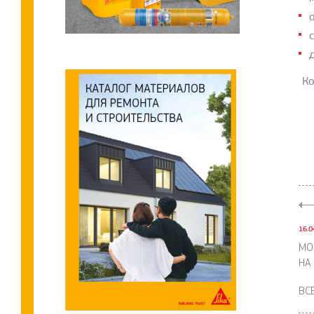
Ко
16.0
МО
НА 
ВС